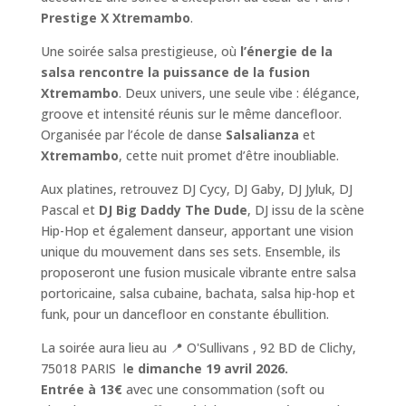
Prestige X Xtremambo
.
Une soirée salsa prestigieuse, où
l’énergie de la
salsa rencontre la puissance de la fusion
Xtremambo
. Deux univers, une seule vibe : élégance,
groove et intensité réunis sur le même dancefloor.
Organisée par l’école de danse
Salsalianza
et
Xtremambo
, cette nuit promet d’être inoubliable.
Aux platines, retrouvez DJ Cycy, DJ Gaby, DJ Jyluk, DJ
Pascal et
DJ Big Daddy The Dude
, DJ issu de la scène
Hip-Hop et également danseur, apportant une vision
unique du mouvement dans ses sets. Ensemble, ils
proposeront une fusion musicale vibrante entre salsa
portoricaine, salsa cubaine, bachata, salsa hip-hop et
funk, pour un dancefloor en constante ébullition.
La soirée aura lieu au 📍 O'Sullivans , 92 BD de Clichy,
75018 PARIS l
e dimanche 19 avril 2026.
Entrée à 13€
avec une consommation (soft ou