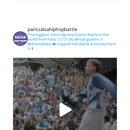
parissalsahiphopbattle
The biggest Salsa Hip Hop Fusion Battle in the
world from Paris 🥇🇫🇷
By @rodriguelino X
@xtremambo
❤️ Support the Battle
⬇️ Donate here
🫰⬇️